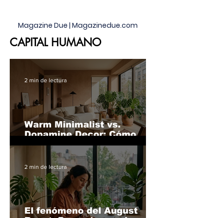
profunda. Por eso, el auge de los cocteles con
mezca
Magazine Due | Magazinedue.com
CAPITAL HUMANO
2 min de lectura
Warm Minimalist vs.
Dopamine Decor: Cómo
redecorar tu hogar este mes
para reducir la fatiga
mental
2 min de lectura
El fenómeno del August