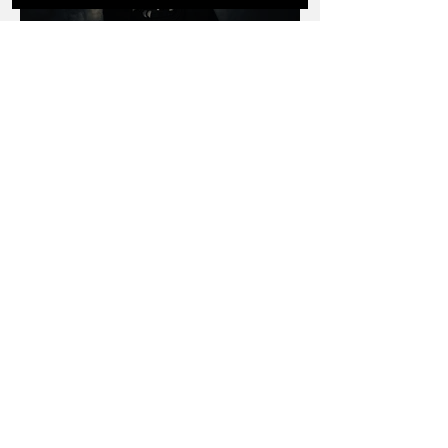
Sincronía cerebral: La ciencia
de por qué un supergrupo de
rock nos vuela la cabeza
3 min de lectura
De la Garza Gris al Dr. Seuss: El
nuevo doblaje de Alfonso
Herrera que llegará a los cines
en 2026
3 min de lectura
Más allá del mito: Diego y Frida
regresan en una de las mejores
exposiciones culturales en