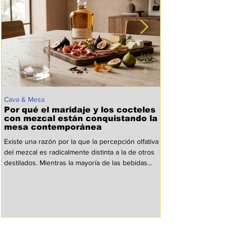
Cava & Mesa
Por qué el maridaje y los cocteles
con mezcal están conquistando la
mesa contemporánea
Existe una razón por la que la percepción olfativa
del mezcal es radicalmente distinta a la de otros
destilados. Mientras la mayoría de las bebidas
espirituosas industriales provienen de un solo
grano o especie, la riqueza botánica de este elíxir
proviene de más de 40 especies de agave. Esto
crea una arquitectura molecular repleta de
terpenos, pirazinas y compuestos fenólicos que
estimulan los receptores olfativos de manera