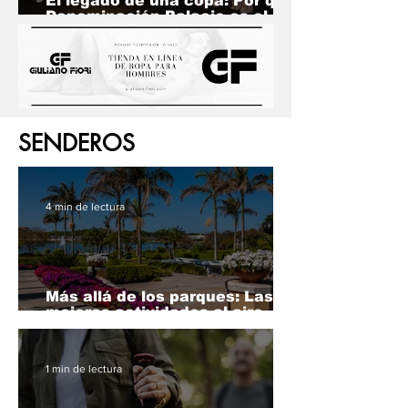
El legado de una copa: Por qué
Denominación Palacio es el
evento gourmet que no
volverás a perderte
SENDEROS
4 min de lectura
Más allá de los parques: Las
mejores actividades al aire
libre en Florida para unas
vacaciones familiares
inolvidables
1 min de lectura