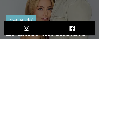
Escena 24/7
El amor invencible
se estrena en el top
de la tv nacional
Suscríbete a nuestro
newsletter
Unirse