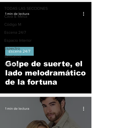
TODAS LAS SECCIONES
1 min de lectura
Cava & Mesa
Código M
Escena 24/7
Espacio Interior
Espectro
Escena 24/7
Senderos
Golpe de suerte, el
Día a día
lado melodramático
de la fortuna
1 min de lectura