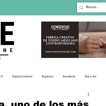
viajes |revista digital
/7
Espacio Interior
Espectro
Senderos
Día a día
a, uno de los más