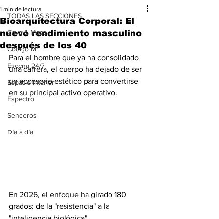
1 min de lectura
TODAS LAS SECCIONES
Bioarquitectura Corporal: El
nuevo rendimiento masculino
Cava & Mesa
después de los 40
Código M
Para el hombre que ya ha consolidado 
Escena 24/7
una carrera, el cuerpo ha dejado de ser 
un accesorio estético para convertirse 
Espacio Interior
en su principal activo operativo. 
Espectro
Senderos
Día a día
En 2026, el enfoque ha girado 180 
grados: de la "resistencia" a la 
"inteligencia biológica".