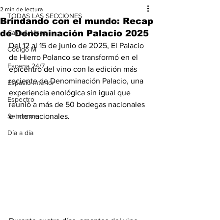
2 min de lectura
TODAS LAS SECCIONES
Brindando con el mundo: Recap
de Denominación Palacio 2025
Cava & Mesa
Del 12 al 15 de junio de 2025, El Palacio 
Código M
de Hierro Polanco se transformó en el 
Escena 24/7
epicentro del vino con la edición más 
reciente de Denominación Palacio, una 
Espacio Interior
experiencia enológica sin igual que 
Espectro
reunió a más de 50 bodegas nacionales 
Senderos
e internacionales. 
Día a día