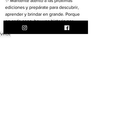
✨ Mantente atento a las próximas 
ediciones y prepárate para descubrir, 
aprender y brindar en grande. Porque 
en cada copa, hay una historia por 
contar… y muchas más por descorchar.
Vinos
Cava & Mesa
Ver todo
Entradas recientes