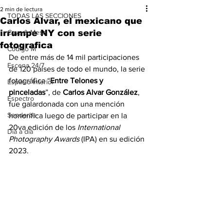
2 min de lectura
TODAS LAS SECCIONES
Carlos Alvar, el mexicano que
irrumpe NY con serie
Cava & Mesa
fotografica
Código M
De entre más de 14 mil participaciones 
Escena 24/7
de 120 países de todo el mundo, la serie 
fotográfica “
Entre Telones y 
Espacio Interior
pinceladas
”, de 
Carlos Alvar González
, 
Espectro
fue galardonada con una mención 
Senderos
honorífica luego de participar en la 
20va edición de los 
International 
Día a día
Photography Awards
 (IPA) en su edición 
2023. 