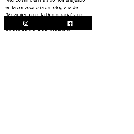
México también ha sido homenajeado 
en la convocatoria de fotografía de 
"Movimiento por la Democracia" y por 
parte de la Organización Mexicanos 
Unidos Contra la Delincuencia.