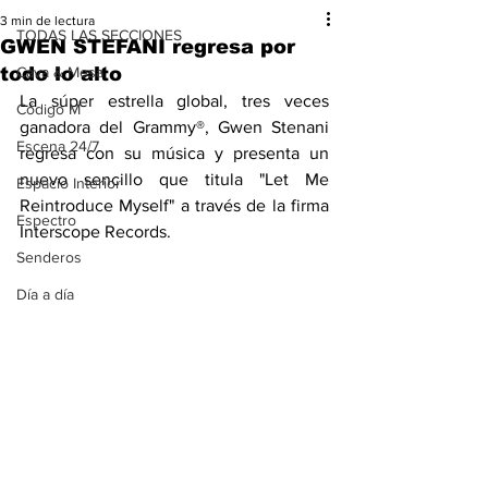
3 min de lectura
TODAS LAS SECCIONES
GWEN STEFANI regresa por
todo lo alto
Cava & Mesa
La súper estrella global, tres veces 
Código M
ganadora del Grammy®, Gwen Stenani 
Escena 24/7
regresa con su música y presenta un 
nuevo sencillo que titula "Let Me 
Espacio Interior
Reintroduce Myself" a través de la firma 
Espectro
Interscope Records.
Senderos
Día a día