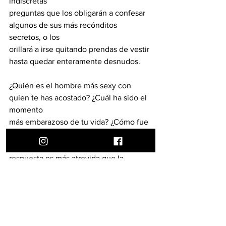
indiscretas
preguntas que los obligarán a confesar 
algunos de sus más recónditos 
secretos, o los
orillará a irse quitando prendas de vestir 
hasta quedar enteramente desnudos.
¿Quién es el hombre más sexy con 
quien te has acostado? ¿Cuál ha sido el 
momento
más embarazoso de tu vida? ¿Cómo fue 
tu primera experiencia sexual? Las
preguntas saltan una tras otra, cada 
respuesta es más atrevida que la 
anterior, hasta
que llegarán a estar completamente 
desnudos…
Todo mundo ríe, el ambiente es 