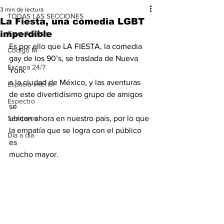
3 min de lectura
TODAS LAS SECCIONES
La Fiesta, una comedia LGBT
imperdible
Cava & Mesa
Es por ello que LA FIESTA, la comedia 
Código M
gay de los 90’s, se traslada de Nueva 
Escena 24/7
York
a la ciudad de México, y las aventuras 
Espacio Interior
de este divertidísimo grupo de amigos 
Espectro
se
Senderos
ubican ahora en nuestro país, por lo que 
la empatía que se logra con el público 
Día a día
es
mucho mayor.