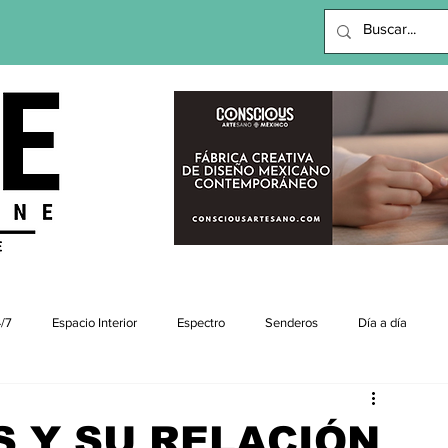
viajes |revista digital
/7
Espacio Interior
Espectro
Senderos
Día a día
S Y SU RELACIÓN