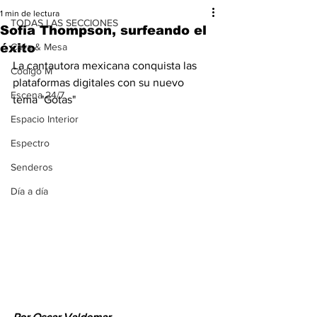
1 min de lectura
TODAS LAS SECCIONES
Sofia Thompson, surfeando el
éxito
Cava & Mesa
La cantautora mexicana conquista las 
Código M
plataformas digitales con su nuevo 
Escena 24/7
tema "Gotas"
Espacio Interior
Espectro
Senderos
Día a día