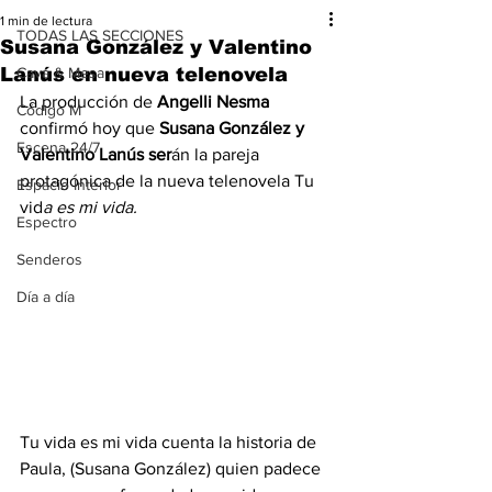
1 min de lectura
TODAS LAS SECCIONES
Susana González y Valentino
Lanús en nueva telenovela
Cava & Mesa
La producción de 
Angelli Nesma
Código M
confirmó hoy que 
Susana González y 
Escena 24/7
Valentino Lanús ser
án la pareja 
protagónica de la nueva telenovela Tu 
Espacio Interior
vid
a es mi vida.
Espectro
Senderos
Día a día
Tu vida es mi vida cuenta la historia de 
Paula, (Susana González) quien padece 