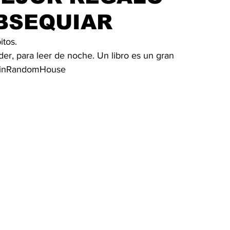
BSEQUIAR
tos.  
r, para leer de noche. Un libro es un gran 
uinRandomHouse