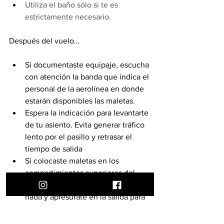
Utiliza el baño sólo si te es 
estrictamente necesario.
Después del vuelo…
Si documentaste equipaje, escucha 
con atención la banda que indica el 
personal de la aerolínea en donde 
estarán disponibles las maletas. 
Espera la indicación para levantarte 
de tu asiento. Evita generar tráfico 
lento por el pasillo y retrasar el 
tiempo de salida
Si colocaste maletas en los 
compartimientos superiores del 
avión, cerciórate de no olvidar 
nada y apresúrate en la salida para 
evitar obstruir el paso de los 
pasajeros detrás de ti.