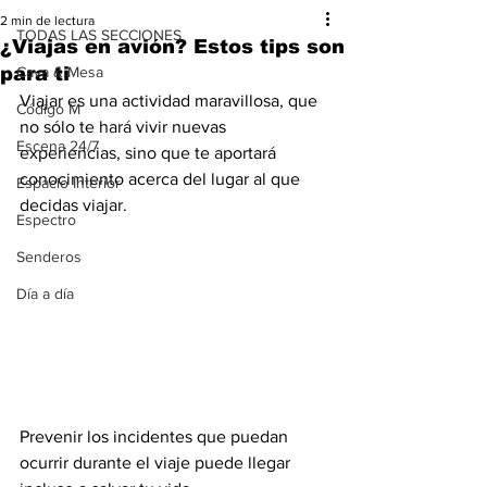
2 min de lectura
TODAS LAS SECCIONES
¿Viajas en avión? Estos tips son
para ti
Cava & Mesa
Viajar es una actividad maravillosa, que 
Código M
no sólo te hará vivir nuevas 
Escena 24/7
experiencias, sino que te aportará 
conocimiento acerca del lugar al que 
Espacio Interior
decidas viajar. 
Espectro
Senderos
Día a día
Prevenir los incidentes que puedan 
ocurrir durante el viaje puede llegar 