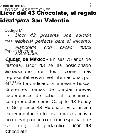
2 min de lectura
TODAS LAS SECCIONES
Licor del 43 Chocolate, el regalo
ideal para San Valentin
Cava & Mesa
Código M
Licor 43 presenta una edición 
Escena 24/7
especial perfecta para el invierno, 
elaborada con cacao 100% 
Espacio Interior
sostenible.
Ciudad de México.- 
En sus 75 años de 
Espectro
historia, Licor 43 se ha posicionado 
Senderos
como uno de los licores más 
representativos a nivel internacional, por 
Día a día
ello, se ha dedicado a innovar y buscar 
diferentes formas de brindar nuevas 
experiencias de sabor al consumidor 
con productos como Carajillo 43 Ready 
to Go y Licor 43 Horchata. Esta misma 
experimentación lo lleva una vez más a 
un nuevo producto edición especial que 
se integra al portafolio: 
Licor 43 
Chocolate
.