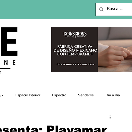
viajes |revista digital
/7
Espacio Interior
Espectro
Senderos
Día a día
esenta: Playamar,